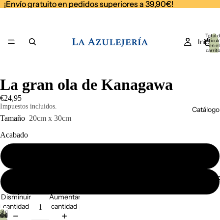
¡Envío gratuito en pedidos superiores a 39,90€!
¡Envío gratuito en pedidos superiores a 39,90€!
Total 
Inicio
artícul
en el
carrito
0
La gran ola de Kanagawa
€24,95
Impuestos incluidos.
Catálogo
Tamaño
20cm x 30cm
Acabado
Mate
Coleccion
Brillo (barniz protector)
Disminuir
Aumentar
cantidad
cantidad