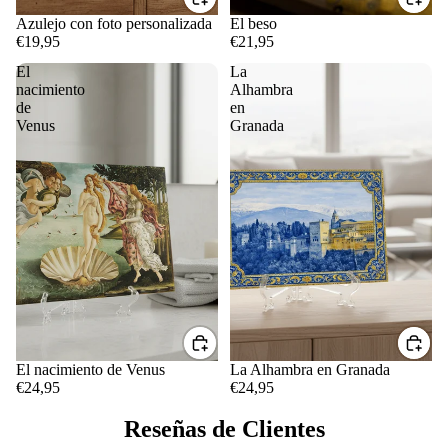
Azulejo con foto personalizada
El beso
€19,95
€21,95
El
La
nacimiento
Alhambra
de
en
Venus
Granada
El nacimiento de Venus
La Alhambra en Granada
€24,95
€24,95
Reseñas de Clientes