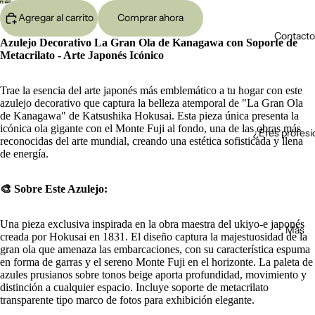
Abrir
Abrir
Abrir
Abrir
Abrir
Abrir
Agregar al carrito
Comprar ahora
imagen
imagen
imagen
imagen
imagen
imagen
Contacto
a
a
a
a
a
a
Azulejo Decorativo La Gran Ola de Kanagawa con Soporte de
pantalla
pantalla
pantalla
pantalla
pantalla
pantalla
Metacrilato - Arte Japonés Icónico
completa
completa
completa
completa
completa
completa
Trae la esencia del arte japonés más emblemático a tu hogar con este
azulejo decorativo que captura la belleza atemporal de "La Gran Ola
de Kanagawa" de Katsushika Hokusai. Esta pieza única presenta la
icónica ola gigante con el Monte Fuji al fondo, una de las obras más
¿Eres profesi
reconocidas del arte mundial, creando una estética sofisticada y llena
de energía.
🎨 Sobre Este Azulejo:
Una pieza exclusiva inspirada en la obra maestra del ukiyo-e japonés
Más
creada por Hokusai en 1831. El diseño captura la majestuosidad de la
gran ola que amenaza las embarcaciones, con su característica espuma
en forma de garras y el sereno Monte Fuji en el horizonte. La paleta de
azules prusianos sobre tonos beige aporta profundidad, movimiento y
distinción a cualquier espacio. Incluye soporte de metacrilato
transparente tipo marco de fotos para exhibición elegante.