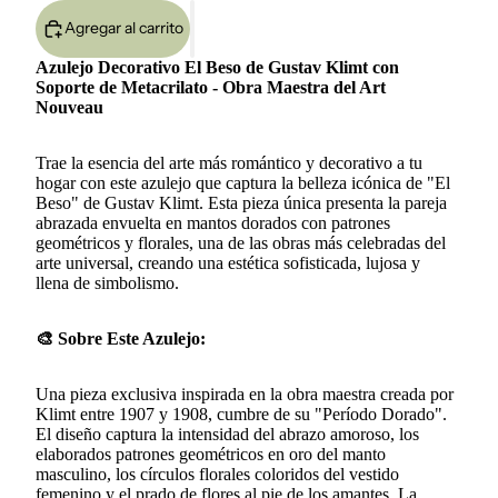
Agregar al carrito
Azulejo Decorativo El Beso de Gustav Klimt con
Soporte de Metacrilato - Obra Maestra del Art
Nouveau
Trae la esencia del arte más romántico y decorativo a tu
hogar con este azulejo que captura la belleza icónica de "El
Beso" de Gustav Klimt. Esta pieza única presenta la pareja
abrazada envuelta en mantos dorados con patrones
geométricos y florales, una de las obras más celebradas del
arte universal, creando una estética sofisticada, lujosa y
llena de simbolismo.
🎨 Sobre Este Azulejo:
Una pieza exclusiva inspirada en la obra maestra creada por
Klimt entre 1907 y 1908, cumbre de su "Período Dorado".
El diseño captura la intensidad del abrazo amoroso, los
elaborados patrones geométricos en oro del manto
masculino, los círculos florales coloridos del vestido
femenino y el prado de flores al pie de los amantes. La