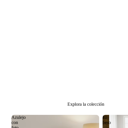
Explora la colección
Azulejo
El
con
beso
foto