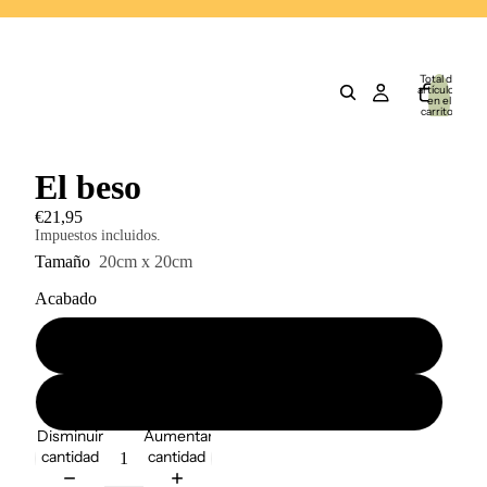
Total de
artículos
en el
carrito:
0
El beso
€21,95
Impuestos incluidos.
Tamaño
20cm x 20cm
Acabado
Mate
Brillo (barniz protector)
Disminuir
Aumentar
cantidad
cantidad